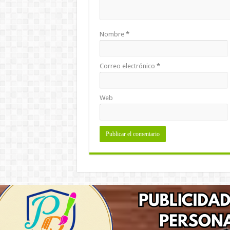
Nombre
*
Correo electrónico
*
Web