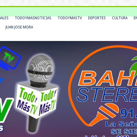
NALES
TODOYMASNOTICIAS
TODOYMASTV
DEPORTES
CULTURA
E
JUAN JOSE MORA