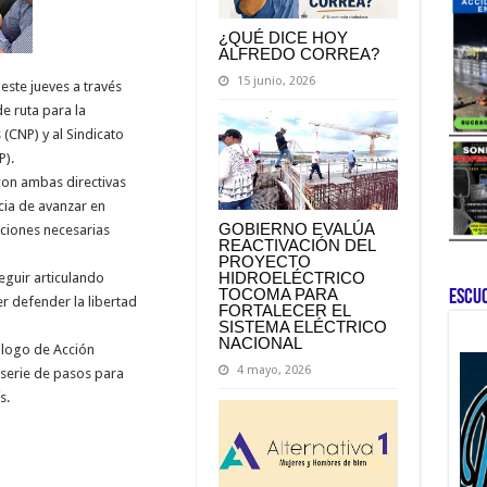
¿QUÉ DICE HOY
ALFREDO CORREA?
15 junio, 2026
este jueves a través
e ruta para la
 (CNP) y al Sindicato
P).
con ambas directivas
cia de avanzar en
GOBIERNO EVALÚA
ciones necesarias
REACTIVACIÓN DEL
PROYECTO
HIDROELÉCTRICO
guir articulando
TOCOMA PARA
ESCU
r defender la libertad
FORTALECER EL
SISTEMA ELÉCTRICO
NACIONAL
álogo de Acción
4 mayo, 2026
serie de pasos para
s.