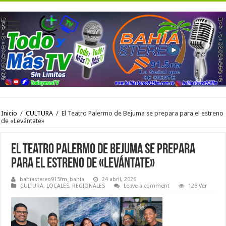
Inicio
/
CULTURA
/
El Teatro Palermo de Bejuma se prepara para el estreno
de «Levántate»
El Teatro Palermo de Bejuma se prepara
para el estreno de «Levántate»
bahiastereo915fm_bahia
24 abril, 2026
CULTURA
,
LOCALES
,
REGIONALES
Leave a comment
126 Ver