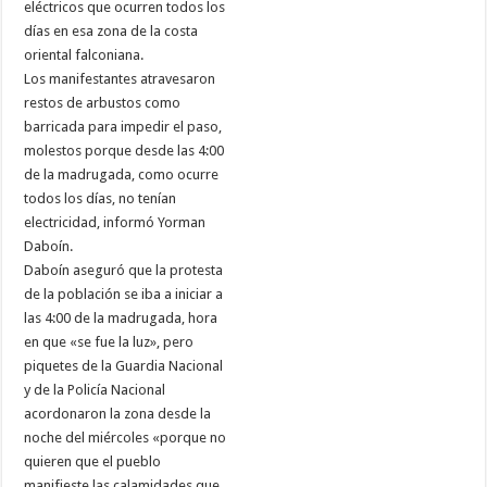
eléctricos que ocurren todos los
días en esa zona de la costa
oriental falconiana.
Los manifestantes atravesaron
restos de arbustos como
barricada para impedir el paso,
molestos porque desde las 4:00
de la madrugada, como ocurre
todos los días, no tenían
electricidad, informó Yorman
Daboín.
Daboín aseguró que la protesta
de la población se iba a iniciar a
las 4:00 de la madrugada, hora
en que «se fue la luz», pero
piquetes de la Guardia Nacional
y de la Policía Nacional
acordonaron la zona desde la
noche del miércoles «porque no
quieren que el pueblo
manifieste las calamidades que