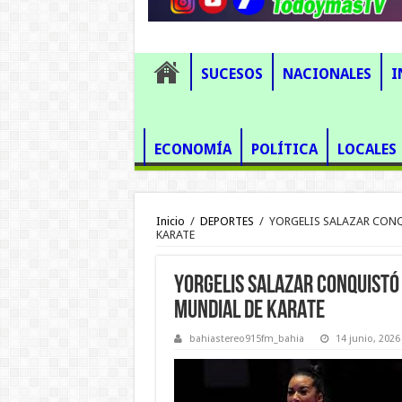
SUCESOS
NACIONALES
I
ECONOMÍA
POLÍTICA
LOCALES
Inicio
/
DEPORTES
/
YORGELIS SALAZAR CONQ
KARATE
YORGELIS SALAZAR CONQUISTÓ 
MUNDIAL DE KARATE
bahiastereo915fm_bahia
14 junio, 2026