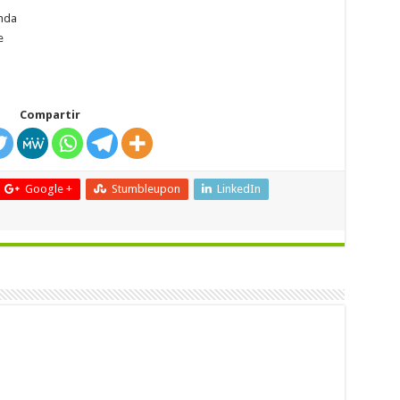
unda
e
Compartir
Google +
Stumbleupon
LinkedIn