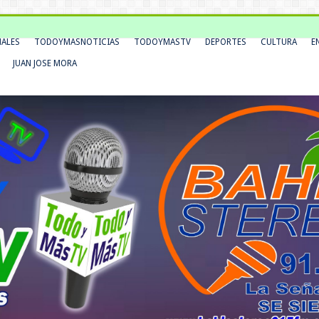
NALES
TODOYMASNOTICIAS
TODOYMASTV
DEPORTES
CULTURA
E
JUAN JOSE MORA