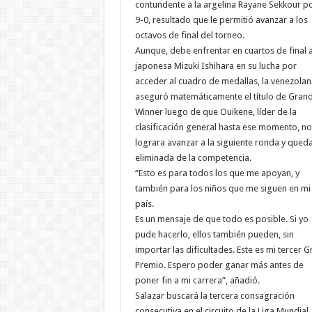
contundente a la argelina Rayane Sekkour p
9-0, resultado que le permitió avanzar a los
octavos de final del torneo.
Aunque, debe enfrentar en cuartos de final a
japonesa Mizuki Ishihara en su lucha por
acceder al cuadro de medallas, la venezolan
aseguró matemáticamente el título de Gran
Winner luego de que Ouikene, líder de la
clasificación general hasta ese momento, no
lograra avanzar a la siguiente ronda y qued
eliminada de la competencia.
“Esto es para todos los que me apoyan, y
también para los niños que me siguen en mi
país.
Es un mensaje de que todo es posible. Si yo
pude hacerlo, ellos también pueden, sin
importar las dificultades. Este es mi tercer G
Premio. Espero poder ganar más antes de
poner fin a mi carrera”, añadió.
Salazar buscará la tercera consagración
consecutiva en el circuito de la Liga Mundial,