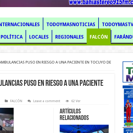
NTERNACIONALES
TODOYMASNOTICIAS
TODOYMAST
POLÍTICA
LOCALES
REGIONALES
FALCÓN
FARÁND
AMBULANCIAS PUSO EN RIESGO A UNA PACIENTE EN TOCUYO DE
LANCIAS PUSO EN RIESGO A UNA PACIENTE
FALCÓN
Leave a comment
62 Ver
Artículos
Relacionados