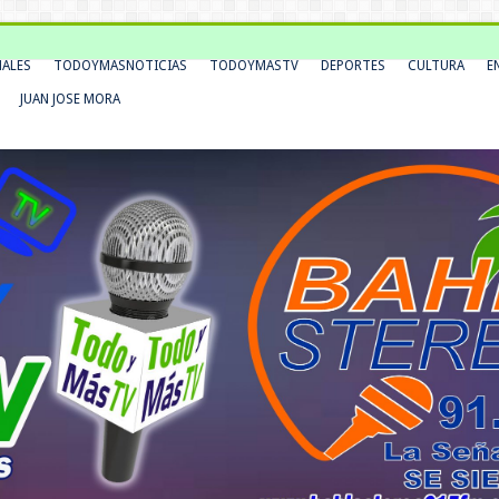
NALES
TODOYMASNOTICIAS
TODOYMASTV
DEPORTES
CULTURA
E
JUAN JOSE MORA