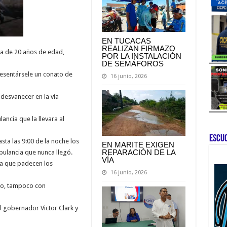
EN TUCACAS
REALIZAN FIRMAZO
a de 20 años de edad,
POR LA INSTALACIÓN
DE SEMÁFOROS
resentársele un conato de
16 junio, 2026
desvanecer en la vía
ancia que la llevara al
ESCU
asta las 9:00 de la noche los
EN MARITE EXIGEN
REPARACIÓN DE LA
bulancia que nunca llegó.
VÍA
ma que padecen los
16 junio, 2026
vo, tampoco con
l gobernador Victor Clark y