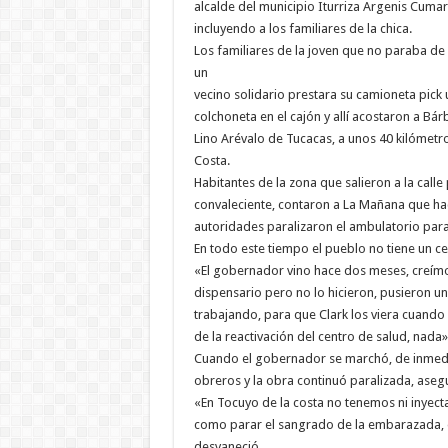
alcalde del municipio Iturriza Argenis Cumare
incluyendo a los familiares de la chica.
Los familiares de la joven que no paraba de
un
vecino solidario prestara su camioneta pick 
colchoneta en el cajón y allí acostaron a Bárb
Lino Arévalo de Tucacas, a unos 40 kilómetr
Costa.
Habitantes de la zona que salieron a la calle
convaleciente, contaron a La Mañana que ha
autoridades paralizaron el ambulatorio para
En todo este tiempo el pueblo no tiene un cen
«El gobernador vino hace dos meses, creímos
dispensario pero no lo hicieron, pusieron un
trabajando, para que Clark los viera cuando 
de la reactivación del centro de salud, nada»
Cuando el gobernador se marchó, de inmedi
obreros y la obra continuó paralizada, aseg
«En Tocuyo de la costa no tenemos ni inyect
como parar el sangrado de la embarazada, e
desvaneció.