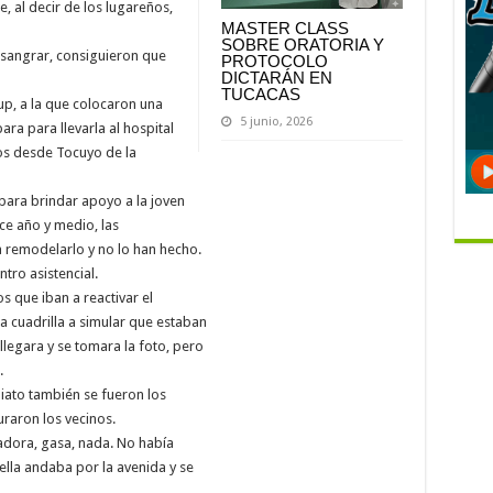
, al decir de los lugareños,
MASTER CLASS
SOBRE ORATORIA Y
 sangrar, consiguieron que
PROTOCOLO
DICTARÁN EN
TUCACAS
up, a la que colocaron una
5 junio, 2026
ara para llevarla al hospital
os desde Tocuyo de la
 para brindar apoyo a la joven
ce año y medio, las
 remodelarlo y no lo han hecho.
tro asistencial.
 que iban a reactivar el
a cuadrilla a simular que estaban
llegara y se tomara la foto, pero
.
ato también se fueron los
uraron los vecinos.
adora, gasa, nada. No había
lla andaba por la avenida y se