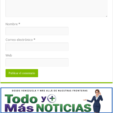
Nombre
*
Correo electrónico
*
Web