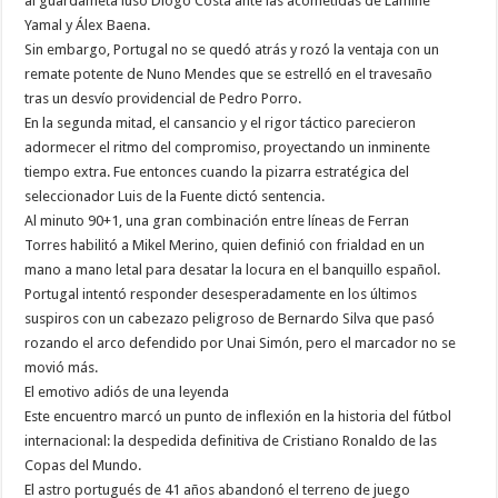
al guardameta luso Diogo Costa ante las acometidas de Lamine
Yamal y Álex Baena.
Sin embargo, Portugal no se quedó atrás y rozó la ventaja con un
remate potente de Nuno Mendes que se estrelló en el travesaño
tras un desvío providencial de Pedro Porro.
En la segunda mitad, el cansancio y el rigor táctico parecieron
adormecer el ritmo del compromiso, proyectando un inminente
tiempo extra. Fue entonces cuando la pizarra estratégica del
seleccionador Luis de la Fuente dictó sentencia.
Al minuto 90+1, una gran combinación entre líneas de Ferran
Torres habilitó a Mikel Merino, quien definió con frialdad en un
mano a mano letal para desatar la locura en el banquillo español.
Portugal intentó responder desesperadamente en los últimos
suspiros con un cabezazo peligroso de Bernardo Silva que pasó
rozando el arco defendido por Unai Simón, pero el marcador no se
movió más.
El emotivo adiós de una leyenda
Este encuentro marcó un punto de inflexión en la historia del fútbol
internacional: la despedida definitiva de Cristiano Ronaldo de las
Copas del Mundo.
El astro portugués de 41 años abandonó el terreno de juego