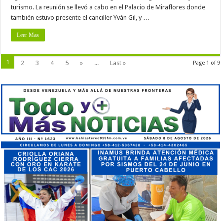
turismo. La reunión se llevó a cabo en el Palacio de Miraflores donde
también estuvo presente el canciller Yván Gil, y …
Leer Mas
1
2
3
4
5
»
...
Last »
Page 1 of 9