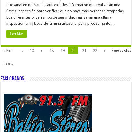
artesanal en Bolívar, las autoridades informaron que realizarán una
última inspección para verificar que no haya más personas atrapadas.
Los diferentes organismos de seguridad realizarán una última
inspección en la boca de la mina artesanal para precisamente …
Leer Mas
20
« First
...
10
«
18
19
21
22
»
Page 20 of 23
...
Last »
ESCUCHANOS…