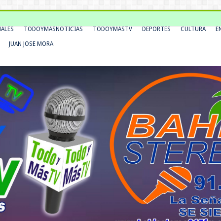
NALES
TODOYMASNOTICIAS
TODOYMASTV
DEPORTES
CULTURA
E
JUAN JOSE MORA