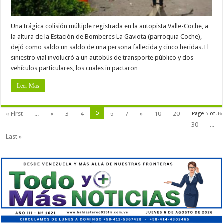
Una trágica colisión múltiple registrada en la autopista Valle-Coche, a
la altura de la Estación de Bomberos La Gaviota (parroquia Coche),
dejó como saldo un saldo de una persona fallecida y cinco heridas. El
siniestro vial involucró a un autobús de transporte público y dos
vehículos particulares, los cuales impactaron …
Leer Mas
5
« First
...
«
3
4
6
7
»
10
20
Page 5 of 36
30
...
Last »