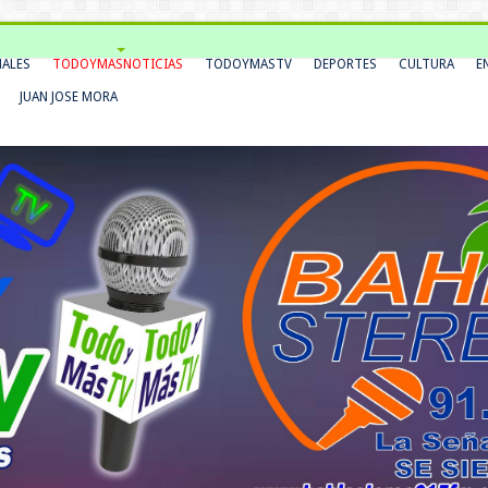
NALES
TODOYMASNOTICIAS
TODOYMASTV
DEPORTES
CULTURA
E
JUAN JOSE MORA