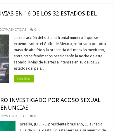
VIAS EN 16 DE LOS 32 ESTADOS DEL
DOYMASNOTICIAS
0
La interacción del sistema frontal número 1 que se
extiende sobre el Golfo de México, reforzado por otra
masa de aire frío y la presencia del monzón mexicano,
entre otros fenómenos ocasionarán la noche de este
sábado lluvias de fuertes a intensas en 16 de los 32
estados del país, …
Leer Mas
TRO INVESTIGADO POR ACOSO SEXUAL
DENUNCIAS
DOYMASNOTICIAS
0
Brasilia, (EFE).- El presidente brasileño, Luiz Inácio
Lula da Silva, destituyó este viernes a su ministro de