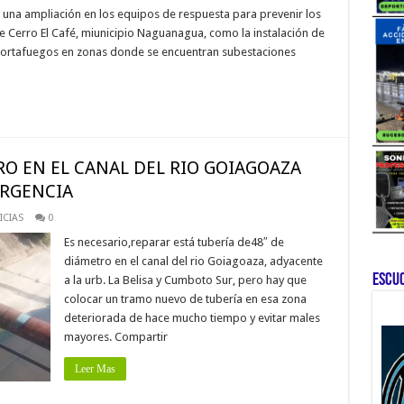
una ampliación en los equipos de respuesta para prevenir los
ue Cerro El Café, miunicipio Naguanagua, como la instalación de
 cortafuegos en zonas donde se encuentran subestaciones
RO EN EL CANAL DEL RIO GOIAGOAZA
URGENCIA
CIAS
0
Es necesario,reparar está tubería de48″ de
diámetro en el canal del rio Goiagoaza, adyacente
ESCU
a la urb. La Belisa y Cumboto Sur, pero hay que
colocar un tramo nuevo de tubería en esa zona
deteriorada de hace mucho tiempo y evitar males
mayores. Compartir
Leer Mas