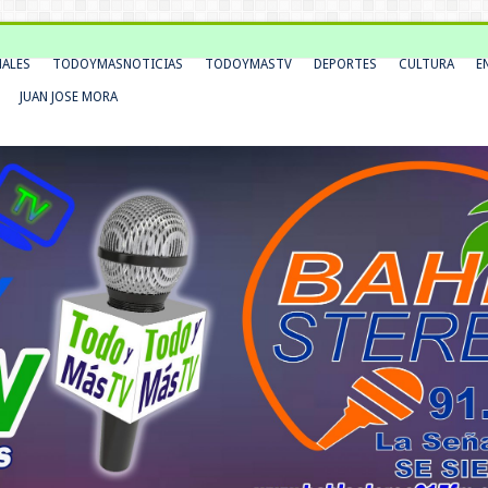
NALES
TODOYMASNOTICIAS
TODOYMASTV
DEPORTES
CULTURA
E
JUAN JOSE MORA