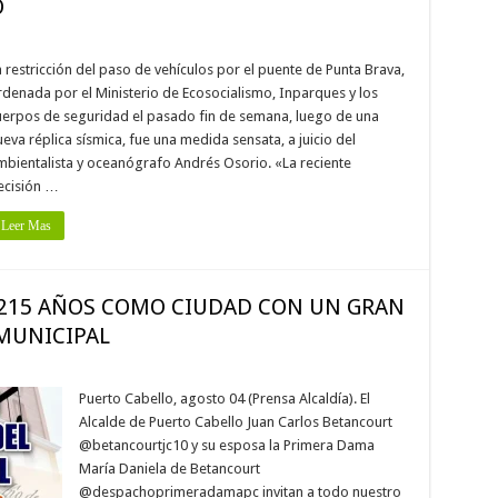
O
 restricción del paso de vehículos por el puente de Punta Brava,
rdenada por el Ministerio de Ecosocialismo, Inparques y los
uerpos de seguridad el pasado fin de semana, luego de una
eva réplica sísmica, fue una medida sensata, a juicio del
mbientalista y oceanógrafo Andrés Osorio. «La reciente
ecisión …
Leer Mas
 215 AÑOS COMO CIUDAD CON UN GRAN
MUNICIPAL
Puerto Cabello, agosto 04 (Prensa Alcaldía). El
Alcalde de Puerto Cabello Juan Carlos Betancourt
@betancourtjc10 y su esposa la Primera Dama
María Daniela de Betancourt
@despachoprimeradamapc invitan a todo nuestro