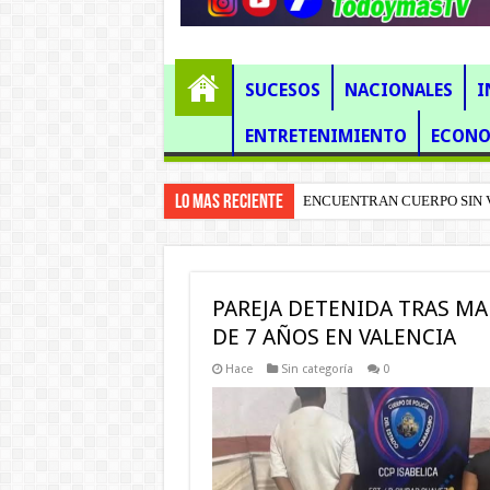
SUCESOS
NACIONALES
I
ENTRETENIMIENTO
ECONO
Lo mas Reciente
ENCUENTRAN CUERPO SIN V
FATAL ACCIDENTE EN PUER
PAREJA DETENIDA TRAS MA
DE 7 AÑOS EN VALENCIA
Hace
Sin categoría
0