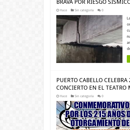
BRAVA POR RIESGO SÍSMIC
Hace
Sin categoría
0
La
o
c
nu
a
d
PUERTO CABELLO CELEBRA
CONCIERTO EN EL TEATRO 
Hace
Sin categoría
0