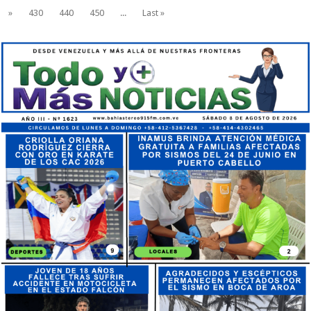
»
430
440
450
...
Last »