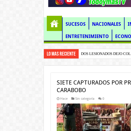
SUCESOS
NACIONALES
I
ENTRETENIMIENTO
ECONO
Lo mas Reciente
DOS LESIONADOS DEJO COL
Capturada una mujer por intenta
SIETE CAPTURADOS POR PR
CARABOBO
Hace
Sin categoría
0