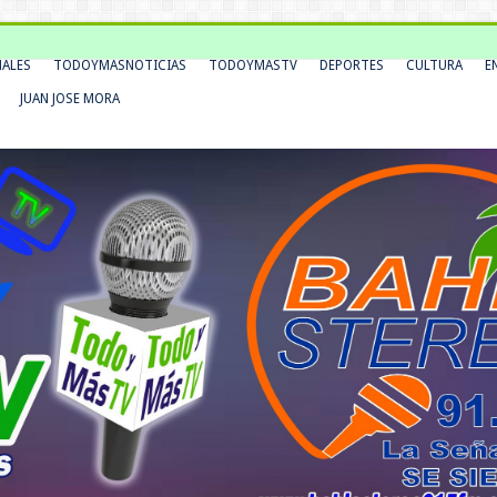
NALES
TODOYMASNOTICIAS
TODOYMASTV
DEPORTES
CULTURA
E
JUAN JOSE MORA