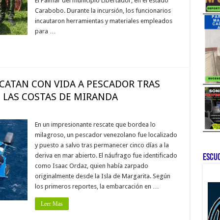
El Palmar del municipio Libertador, en el estado
Carabobo. Durante la incursión, los funcionarios
incautaron herramientas y materiales empleados
para …
CATAN CON VIDA A PESCADOR TRAS
N LAS COSTAS DE MIRANDA
En un impresionante rescate que bordea lo
milagroso, un pescador venezolano fue localizado
y puesto a salvo tras permanecer cinco días a la
deriva en mar abierto. El náufrago fue identificado
ESCU
como Isaac Ordaz, quien había zarpado
originalmente desde la Isla de Margarita. Según
los primeros reportes, la embarcación en …
Leer Mas