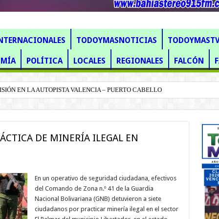
NTERNACIONALES
TODOYMASNOTICIAS
TODOYMAST
MÍA
POLÍTICA
LOCALES
REGIONALES
FALCÓN
ISIÓN EN LA AUTOPISTA VALENCIA – PUERTO CABELLO
r presentar a un niño con una cédula falsa
ÁCTICA DE MINERÍA ILEGAL EN
En un operativo de seguridad ciudadana, efectivos
del Comando de Zona n.º 41 de la Guardia
Nacional Bolivariana (GNB) detuvieron a siete
ciudadanos por practicar minería ilegal en el sector