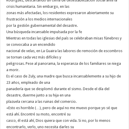
Rodríguez, descartando un clima de desestabilización social ante la
crisis humanitaria. Sin embargo, en las
zonas más afectadas, los residentes expresaron abiertamente su
frustración a los medios internacionales
por la gestión gubernamental del desastre.
Una búsqueda incansable impulsada por la fe
Mientras en todas las iglesias del país se celebraban misas fúnebres y
se convocaba a un encendido
nacional de velas, en La Guaira las labores de remoción de escombros
se tornan cada vez más difíciles y
peligrosas. Pese al panorama, la esperanza de los familiares se niega
a morir.
Es el caso de Zuly, una madre que busca incansablemente a su hijo de
23 años, empleado de una
panadería que se desplomó durante el sismo. Desde el día del
desastre, duerme junto a su hija en una
plazuela cercana a las ruinas del comercio.
«Esto es horrible (…), pero de aquí no me muevo porque yo sé que
está ahí. Encontré su moto, encontré su
casco, él está ahí, Dios quiera que con vida. Si no, por lo menos
encontrarlo, verlo, uno necesita darles su